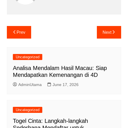
Post
Prev
Next
navigation
Uncategorized
Analisa Mendalam Hasil Macau: Siap
Mendapatkan Kemenangan di 4D
AdminUtama
June 17, 2026
Uncategorized
Togel Cinta: Langkah-langkah
Sederhana Mendaftar untuk