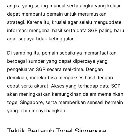
angka yang sering muncul serta angka yang keluar
dapat membantu pemain untuk merumuskan
strategi. Karena itu, krusial agar selalu mengupdate
informasi mengenai hasil serta data SGP paling baru
agar supaya tidak ketinggalan.
Di samping itu, pemain sebaiknya memanfaatkan
berbagai sumber yang dapat dipercaya yang
pengeluaran SGP secara real-time. Dengan
demikian, mereka bisa mengakses hasil dengan
cepat serta akurat. Akses yang terhadap data SGP
akan meningkatkan kemungkinan dalam memainkan
togel Singapore, serta memberikan sensasi bermain
yang lebih menyenangkan.
Taktik Bertaruh Togel Singapore