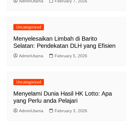
AdminUtama
February 7, 2026
Uncategorized
Menyelesaikan Limbah di Barito
Selatan: Pendekatan DLH yang Efisien
AdminUtama
February 5, 2026
Uncategorized
Menyelami Dunia Hasil HK Lotto: Apa
yang Perlu anda Pelajari
AdminUtama
February 3, 2026