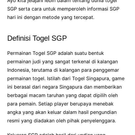
Ayo kita jelajahi lebih dalam tentang dunia togel
SGP serta cara untuk memperoleh informasi SGP
hari ini dengan metode yang tercepat.
Definisi Togel SGP
Permainan Togel SGP adalah suatu bentuk
permainan judi yang sangat terkenal di kalangan
Indonesia, terutama di kalangan para penggemar
permainan togel. Istilah dari Togel Singapura, game
ini berasal dari negara Singapura dan memberikan
berbagai macam taruhan yang dapat dipilih oleh
para pemain. Setiap player berupaya menebak
angka yang akan keluar dalam hasil pengundian
resmi yang diadakan oleh pihak penyelenggara.