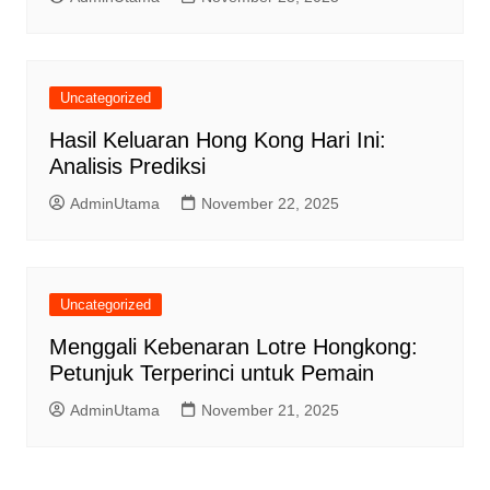
Uncategorized
Hasil Keluaran Hong Kong Hari Ini:
Analisis Prediksi
AdminUtama
November 22, 2025
Uncategorized
Menggali Kebenaran Lotre Hongkong:
Petunjuk Terperinci untuk Pemain
AdminUtama
November 21, 2025