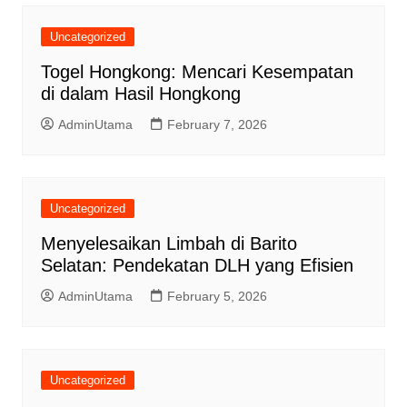
Uncategorized
Togel Hongkong: Mencari Kesempatan
di dalam Hasil Hongkong
AdminUtama
February 7, 2026
Uncategorized
Menyelesaikan Limbah di Barito
Selatan: Pendekatan DLH yang Efisien
AdminUtama
February 5, 2026
Uncategorized