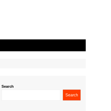
Search
Search