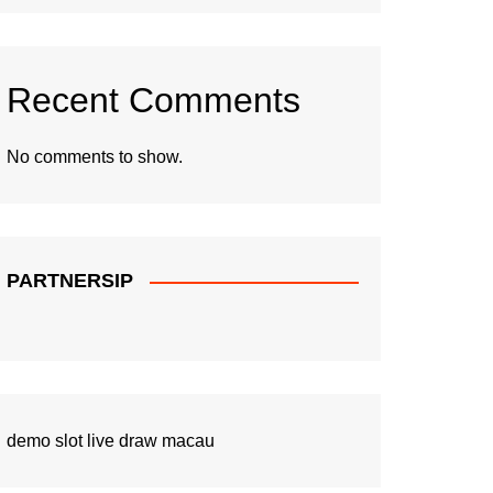
Recent Comments
No comments to show.
PARTNERSIP
demo slot
live draw macau