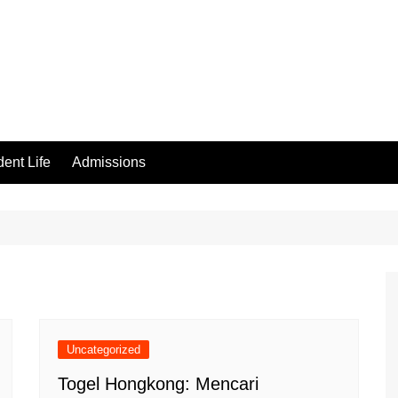
dent Life
Admissions
Uncategorized
Togel Hongkong: Mencari