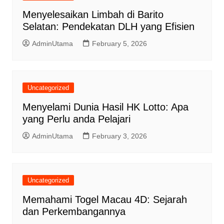
Menyelesaikan Limbah di Barito
Selatan: Pendekatan DLH yang Efisien
AdminUtama
February 5, 2026
Uncategorized
Menyelami Dunia Hasil HK Lotto: Apa
yang Perlu anda Pelajari
AdminUtama
February 3, 2026
Uncategorized
Memahami Togel Macau 4D: Sejarah
dan Perkembangannya