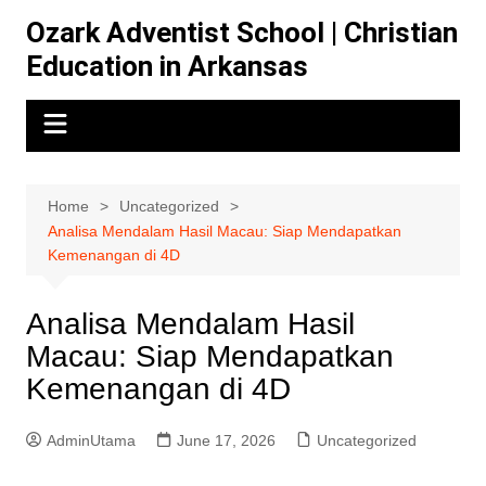
Skip
Ozark Adventist School | Christian
to
Education in Arkansas
content
Home
Uncategorized
Analisa Mendalam Hasil Macau: Siap Mendapatkan
Kemenangan di 4D
Analisa Mendalam Hasil
Macau: Siap Mendapatkan
Kemenangan di 4D
AdminUtama
June 17, 2026
Uncategorized