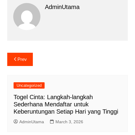
AdminUtama
Post
Prev
navigation
Uncategorized
Togel Cinta: Langkah-langkah
Sederhana Mendaftar untuk
Keberuntungan Setiap Hari yang Tinggi
AdminUtama
March 3, 2026