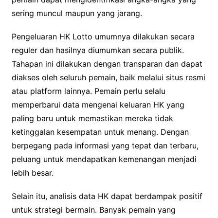
sering muncul maupun yang jarang.
Pengeluaran HK Lotto umumnya dilakukan secara
reguler dan hasilnya diumumkan secara publik.
Tahapan ini dilakukan dengan transparan dan dapat
diakses oleh seluruh pemain, baik melalui situs resmi
atau platform lainnya. Pemain perlu selalu
memperbarui data mengenai keluaran HK yang
paling baru untuk memastikan mereka tidak
ketinggalan kesempatan untuk menang. Dengan
berpegang pada informasi yang tepat dan terbaru,
peluang untuk mendapatkan kemenangan menjadi
lebih besar.
Selain itu, analisis data HK dapat berdampak positif
untuk strategi bermain. Banyak pemain yang