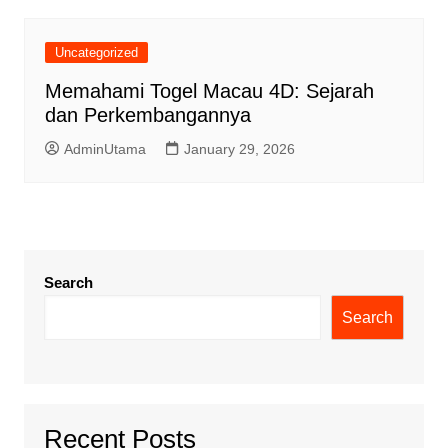
Uncategorized
Memahami Togel Macau 4D: Sejarah
dan Perkembangannya
AdminUtama
January 29, 2026
Search
Search
Recent Posts