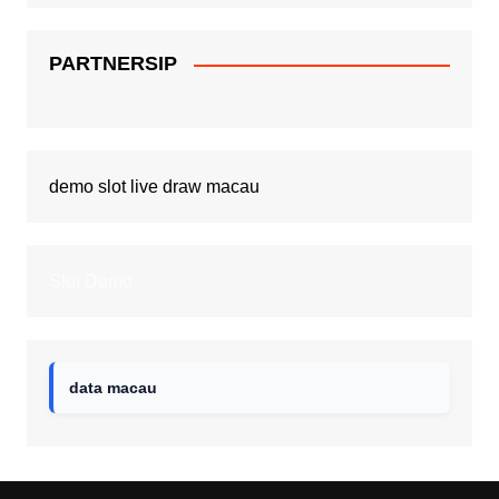
PARTNERSIP
demo slot
live draw macau
Slot Demo
data macau