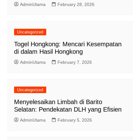
AdminUtama
February 28, 2026
Uncategorized
Togel Hongkong: Mencari Kesempatan
di dalam Hasil Hongkong
AdminUtama
February 7, 2026
Uncategorized
Menyelesaikan Limbah di Barito
Selatan: Pendekatan DLH yang Efisien
AdminUtama
February 5, 2026