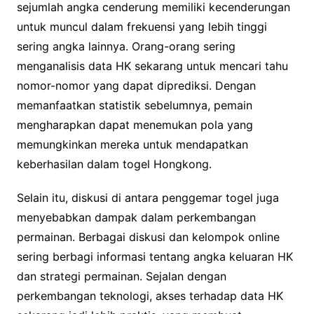
sejumlah angka cenderung memiliki kecenderungan
untuk muncul dalam frekuensi yang lebih tinggi
sering angka lainnya. Orang-orang sering
menganalisis data HK sekarang untuk mencari tahu
nomor-nomor yang dapat diprediksi. Dengan
memanfaatkan statistik sebelumnya, pemain
mengharapkan dapat menemukan pola yang
memungkinkan mereka untuk mendapatkan
keberhasilan dalam togel Hongkong.
Selain itu, diskusi di antara penggemar togel juga
menyebabkan dampak dalam perkembangan
permainan. Berbagai diskusi dan kelompok online
sering berbagi informasi tentang angka keluaran HK
dan strategi permainan. Sejalan dengan
perkembangan teknologi, akses terhadap data HK