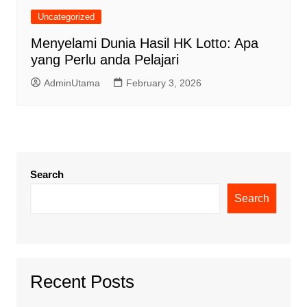
Uncategorized
Menyelami Dunia Hasil HK Lotto: Apa
yang Perlu anda Pelajari
AdminUtama
February 3, 2026
Search
Search
Recent Posts