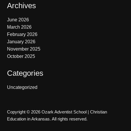
Archives
June 2026
March 2026
February 2026
January 2026
November 2025
October 2025
Categories
Uncategorized
Copyright © 2026 Ozark Adventist School | Christian
Education in Arkansas. All rights reserved.