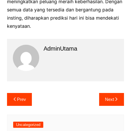
meningkatkan peluang meraih keberhasilan. Dengan
semua data yang tersedia dan bergantung pada
insting, diharapkan prediksi hari ini bisa mendekati
kenyataan.
AdminUtama
Post
Prev
Next
navigation
Uncategorized