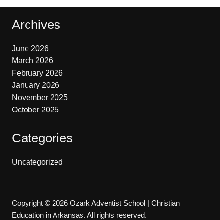
Archives
June 2026
March 2026
February 2026
January 2026
November 2025
October 2025
Categories
Uncategorized
Copyright © 2026 Ozark Adventist School | Christian
Education in Arkansas. All rights reserved.