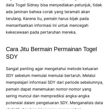
data Togel Sidney bisa menyediakan petunjuk, tidak
ada jaminan bahwa corak yang teramati akan
terulang. Karena itu, pemain harus bijak pada
memanfaatkan informasi ini untuk mencegah
kekecewaan pada pertaruhan mereka.
Cara Jitu Bermain Permainan Togel
SDY
Sangat penting agar mengetahui metode keluaran
SDY sebelum memulai memulai bertaruh. Melalui
mempelajari informasi SDY dari periode sebelumnya,
pemain dapat menemukan nomor-nomor yang
sering muncul dan memprediksi angka-angka
potensial dalam pengeluaran SDY. Menganalisis data