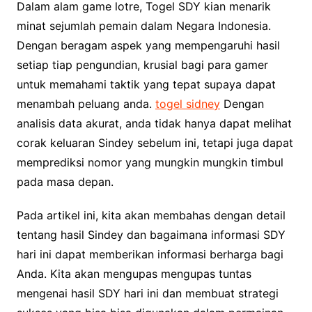
Dalam alam game lotre, Togel SDY kian menarik
minat sejumlah pemain dalam Negara Indonesia.
Dengan beragam aspek yang mempengaruhi hasil
setiap tiap pengundian, krusial bagi para gamer
untuk memahami taktik yang tepat supaya dapat
menambah peluang anda.
togel sidney
Dengan
analisis data akurat, anda tidak hanya dapat melihat
corak keluaran Sindey sebelum ini, tetapi juga dapat
memprediksi nomor yang mungkin mungkin timbul
pada masa depan.
Pada artikel ini, kita akan membahas dengan detail
tentang hasil Sindey dan bagaimana informasi SDY
hari ini dapat memberikan informasi berharga bagi
Anda. Kita akan mengupas mengupas tuntas
mengenai hasil SDY hari ini dan membuat strategi