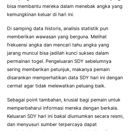
bisa membantu mereka dalam menebak angka yang
kemungkinan keluar di hari ini.
Di samping data historis, analisis statistik pun
memberikan wawasan yang berguna. Melihat
frekuensi angka dan mencari tahu angka yang
jarang muncul bisa jadilah kunci sukses dalam
permainan togel. Pengeluaran SDY sebelumnya
sering memberikan petunjuk, makanya pemain
disarankan memperhatikan data SDY hari ini dengan
cermat agar tidak melewatkan peluang baik.
Sebagai point tambahan, krusial bagi pemain untuk
memperbaharui informasi mereka dengan berkala.
Keluaran SDY hari ini bakal diumumkan secara resmi,
dan menyusuri sumber terpercaya dapat