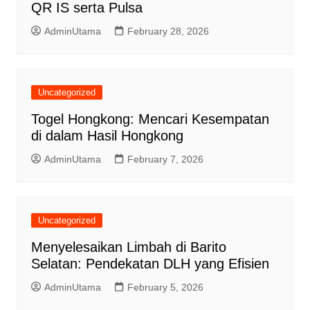
QR IS serta Pulsa
AdminUtama
February 28, 2026
Uncategorized
Togel Hongkong: Mencari Kesempatan
di dalam Hasil Hongkong
AdminUtama
February 7, 2026
Uncategorized
Menyelesaikan Limbah di Barito
Selatan: Pendekatan DLH yang Efisien
AdminUtama
February 5, 2026