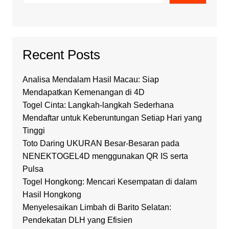
Recent Posts
Analisa Mendalam Hasil Macau: Siap
Mendapatkan Kemenangan di 4D
Togel Cinta: Langkah-langkah Sederhana
Mendaftar untuk Keberuntungan Setiap Hari yang
Tinggi
Toto Daring UKURAN Besar-Besaran pada
NENEKTOGEL4D menggunakan QR IS serta
Pulsa
Togel Hongkong: Mencari Kesempatan di dalam
Hasil Hongkong
Menyelesaikan Limbah di Barito Selatan:
Pendekatan DLH yang Efisien