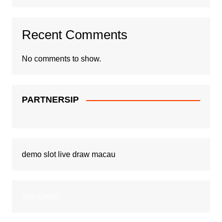
Recent Comments
No comments to show.
PARTNERSIP
demo slot
live draw macau
Slot Demo