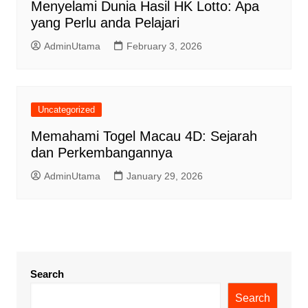
Menyelami Dunia Hasil HK Lotto: Apa
yang Perlu anda Pelajari
AdminUtama
February 3, 2026
Uncategorized
Memahami Togel Macau 4D: Sejarah
dan Perkembangannya
AdminUtama
January 29, 2026
Search
Search