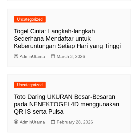
Uncategorized
Togel Cinta: Langkah-langkah
Sederhana Mendaftar untuk
Keberuntungan Setiap Hari yang Tinggi
AdminUtama
March 3, 2026
Uncategorized
Toto Daring UKURAN Besar-Besaran
pada NENEKTOGEL4D menggunakan
QR IS serta Pulsa
AdminUtama
February 28, 2026